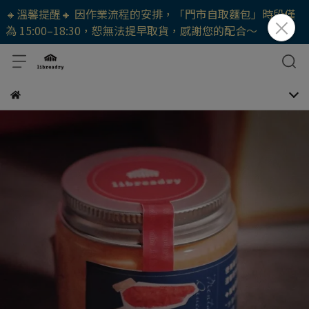
🔸溫馨提醒🔸 因作業流程的安排，「門市自取麵包」時段僅
為 15:00–18:30，恕無法提早取貨，感謝您的配合～