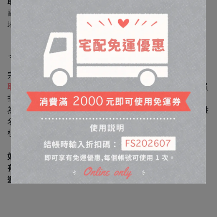
取貨資訊
電話 / 02-87710339
地址 / 台北市大安區仁愛路四段345巷四弄28號
📣門市取貨流程：
完成訂單結帳，並於指定日期前往門市取貨
取貨時間為15:00-18:30
，如遇尖峰時段，請依現場門市人員
指示排隊等候取貨
為了加速取貨流程，請提供門市人員訂單編號或是訂購人姓
名、電話末三碼
核對無誤後即可領取。
如未能於當天19:00（即門市營業結束時間）前取貨，也沒
有與門市聯繫說明原因，可能會影響日後官網下訂的權益，
還請見諒，謝謝。