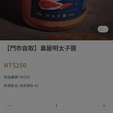
1
/
2
【門市自取】巢屋明太子醬
NT$250
商品編號:
PA163
供貨狀況:
尚有庫存 42